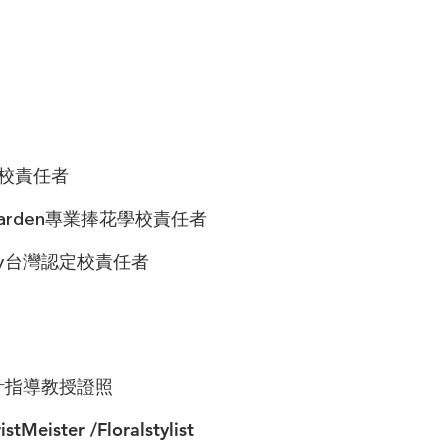
 總校責任者
s Garden專業捧花學校責任者
demy台灣認定校責任者
藝設計指導教授證照
ister /Floralstylist