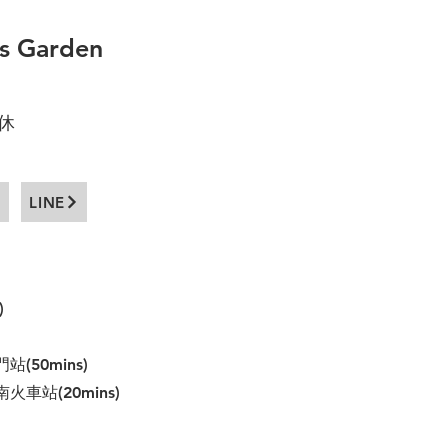
's Garden
公休
LINE
)
mins)
20mins)