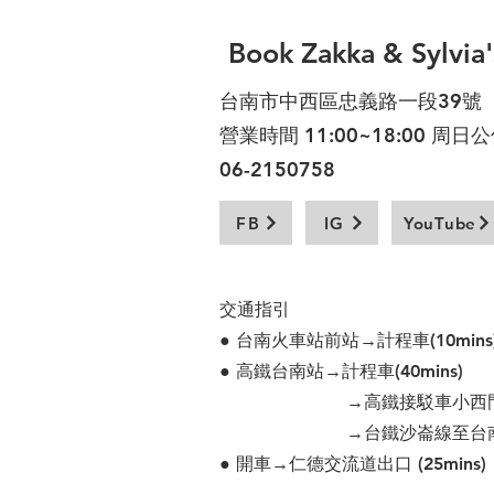
Book Zakka & Sylvia
台南市中西區忠義路一段39號
營業時間 11:00~18:00 周日
06-2150758
FB
IG
YouTube
交通指引
● 台南火車站前站→計程車(10mins
● 高鐵台南站→計程車(40mins)
→高鐵接駁車小西門站(50
→台鐵沙崙線至台南火車站(
● 開車→仁德交流道出口 (25mins)